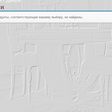
я
/ Двери
ри
дукты, соответствующие вашему выбору, не найдены.